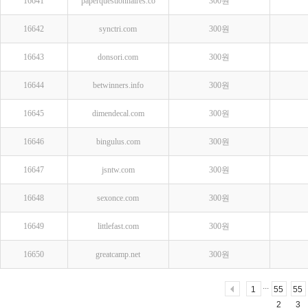
16641
paperquestionnaires.co
300원
16642
synctri.com
300원
16643
donsori.com
300원
16644
betwinners.info
300원
16645
dimendecal.com
300원
16646
bingulus.com
300원
16647
jsntw.com
300원
16648
sexonce.com
300원
16649
littlefast.com
300원
16650
greatcamp.net
300원
...
1
55
55
2
3