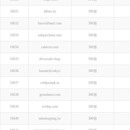
16631
idbins.kr
300원
16632
hisrockband.com
300원
16633
subpacchina.com
300원
16634
cubecm.com
300원
16635
driversafe.shop
300원
16636
karanichi.tokyo
300원
16637
coldpumpk.in
300원
16638
geundaesa.com
300원
16639
xvidep.com
300원
16640
udnshopping.tw
300원