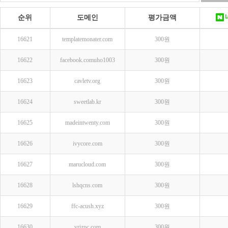
순위
도메인
평가금액
16621
templatemonater.com
300원
16622
facebook.comuho1003
300원
16623
cavletv.org
300원
16624
sweetlab.kr
300원
16625
madeintwenty.com
300원
16626
ivycore.com
300원
16627
marucloud.com
300원
16628
lshqcns.com
300원
16629
ffc-acush.xyz
300원
16630
vrizpc.com
300원