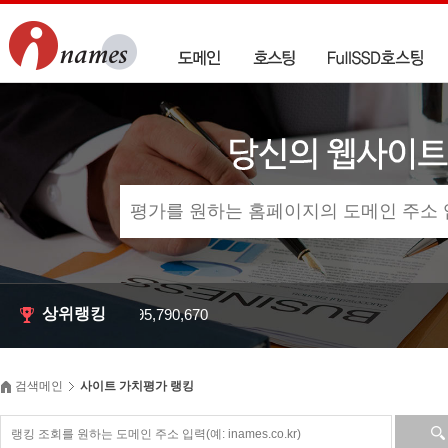
상위랭킹
0+0+1 --
271,695,790,670
검색메인
사이트 가치평가 랭킹